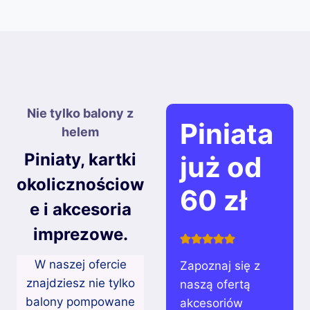
Nie tylko balony z
Piniata
helem
Piniaty, kartki
już od
okolicznościow
60 zł
e i akcesoria
imprezowe.
W naszej ofercie
Zapoznaj się z
znajdziesz nie tylko
naszą ofertą
balony pompowane
akcesoriów